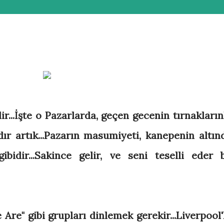
r...İşte o Pazarlarda, geçen gecenin tırnakların
dır artık...Pazarın masumiyeti, kanepenin altın
bidir...Sakince gelir, ve seni teselli eder 
 Are" gibi grupları dinlemek gerekir...Liverpool'