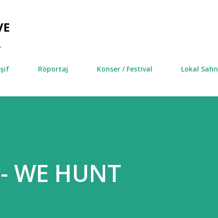
Ana içeriğe atla
VE
.
şif
Röportaj
Konser / Festival
Lokal Sah
 - WE HUNT