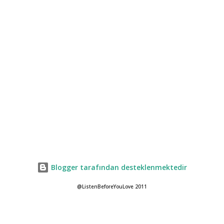
Blogger tarafından desteklenmektedir
@ListenBeforeYouLove 2011