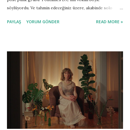
söylüyordu. Ve tahmin edeceğiniz üzere, akabinde solo
kariyerine adımını attı sevgili Grian Chatten. Haziran
PAYLAŞ
YORUM GÖNDER
READ MORE »
sonunda ilk albümü " Chaos For The Fly"ı yayınlayacak.
Kendisi şimdiden albümden 2 şarkıyı paylaştı bile. Bu arada
yanlış anlaşılmaya mahal vermeyelim, Fontaines D.C. müzikal
yolculuğuna devam ediyor ve hatta bu sene Kuzey Amerika
turnesinde Arctic Monkeys'e ön grup olarak eşlik
edecekler.