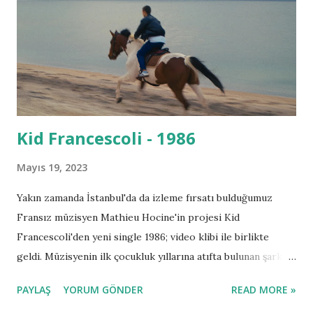
Kid Francescoli - 1986
Mayıs 19, 2023
Yakın zamanda İstanbul'da da izleme fırsatı bulduğumuz
Fransız müzisyen Mathieu Hocine'in projesi Kid
Francescoli'den yeni single 1986; video klibi ile birlikte
geldi. Müzisyenin ilk çocukluk yıllarına atıfta bulunan şarkı
için, Hocine şöyle diyor: "Adını hayatımın gerçekten başladığı
PAYLAŞ
YORUM GÖNDER
READ MORE »
yıldan alıyor, bir insan olarak ilk anılarım ve Marsilya'ya