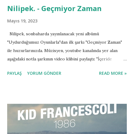
Nilipek. - Geçmiyor Zaman
Mayıs 19, 2023
Nilipek, sonbaharda yayınlanacak yeni albümü
"Uydurduğumuz Oyunlarla"dan ilk şarkı "Geçmiyor Zaman"
ile huzurlarınızda. Müzisyen, youtube kanalında yer alan
aşağıdaki notla şarkının video klibini paylaştı: "İçeride
kaynayan sular elbet bir gün durulacak, berbat bitmez kavga
PAYLAŞ
YORUM GÖNDER
READ MORE »
elbet bitecek. Ama bitmeye yakın sanki zaman yavaşlıyor."