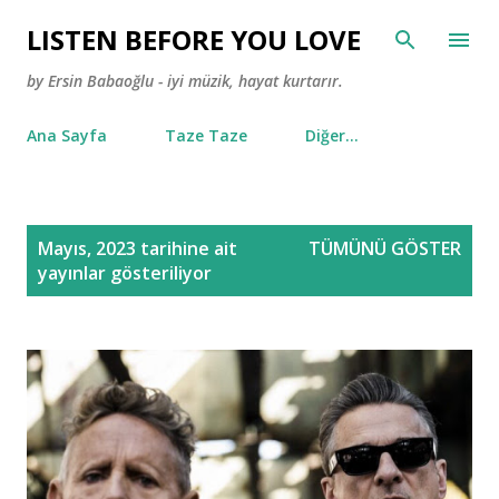
Ana içeriğe atla
LISTEN BEFORE YOU LOVE
by Ersin Babaoğlu - iyi müzik, hayat kurtarır.
Ana Sayfa
Taze Taze
Diğer…
K
Mayıs, 2023 tarihine ait
TÜMÜNÜ GÖSTER
a
yayınlar gösteriliyor
y
ı
t
l
a
r