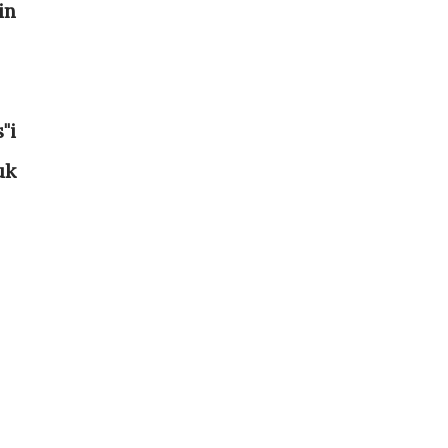
in
"i
uk