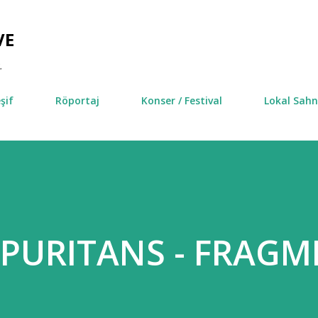
Ana içeriğe atla
VE
.
şif
Röportaj
Konser / Festival
Lokal Sah
 PURITANS - FRAGM