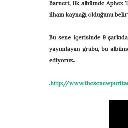
Barnett, ilk albümde Aphex 
ilham kaynağı olduğunu belirt
Bu sene içerisinde 9 şarkıd
yayımlayan grubu, bu albümd
ediyoruz..
.
http://www.thesenewpurit