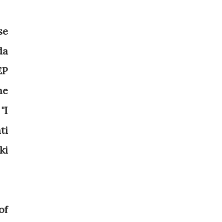
se
da
EP
he
"I
ti
ki
of