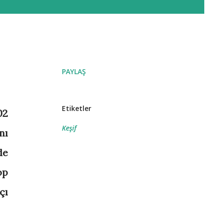
PAYLAŞ
Etiketler
02
Keşif
nı
de
op
çı