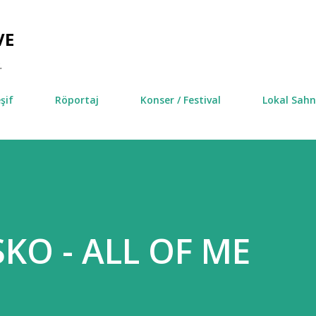
Ana içeriğe atla
VE
.
şif
Röportaj
Konser / Festival
Lokal Sah
KO - ALL OF ME