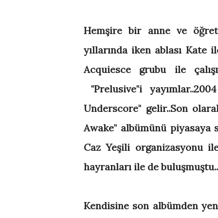
Hemşire bir anne ve öğret
yıllarında iken ablası Kate i
Acquiesce grubu ile çalı
"Prelusive"i yayımlar..20
Underscore" gelir..Son olara
Awake" albümünü piyasaya s
Caz Yeşili organizasyonu i
hayranları ile de buluşmuştu..
Kendisine son albümden yeni 