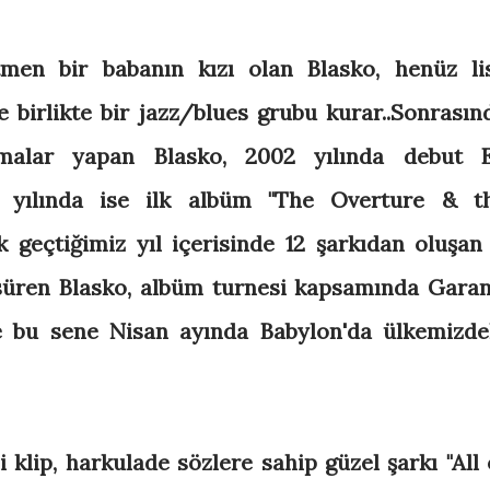
men bir babanın kızı olan Blasko, henüz li
le birlikte bir jazz/blues grubu kurar..Sonrasın
şmalar yapan Blasko, 2002 yılında debut 
04 yılında ise ilk albüm "The Overture & t
k geçtiğimiz yıl içerisinde 12 şarkıdan oluşan 
üren Blasko, albüm turnesi kapsamında Garan
le bu sene Nisan ayında Babylon'da ülkemizde
klip, harkulade sözlere sahip güzel şarkı "All 