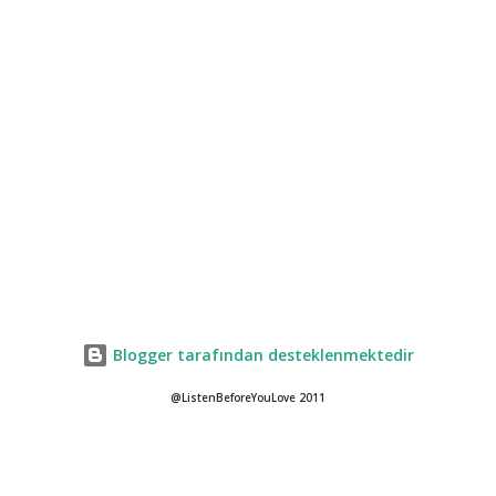
Blogger tarafından desteklenmektedir
@ListenBeforeYouLove 2011