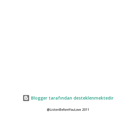
Blogger tarafından desteklenmektedir
@ListenBeforeYouLove 2011