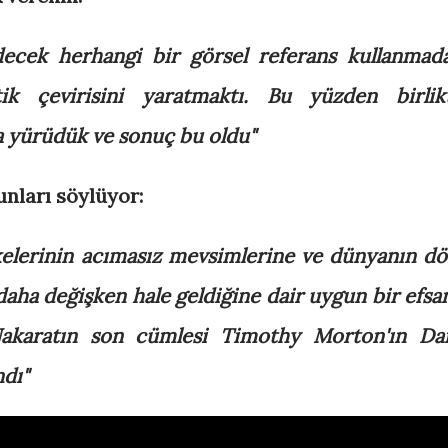
decek herhangi bir görsel referans kullanmad
ik çevirisini yaratmaktı. Bu yüzden birlik
 yürüdük ve sonuç bu oldu"
şunları söylüyor:
kelerinin acımasız mevsimlerine ve dünyanın dö
 daha değişken hale geldiğine dair uygun bir efsa
akaratın son cümlesi Timothy Morton'ın Da
ndı"