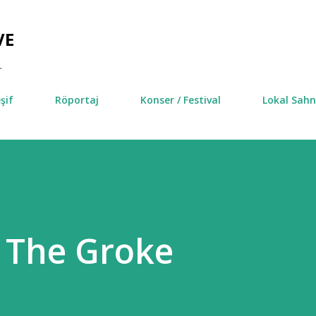
Ana içeriğe atla
VE
.
şif
Röportaj
Konser / Festival
Lokal Sah
 The Groke