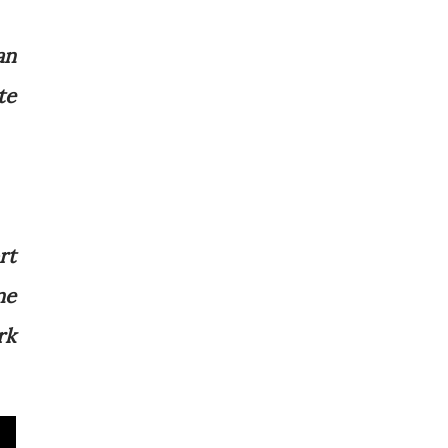
an
te
rt
ne
rk