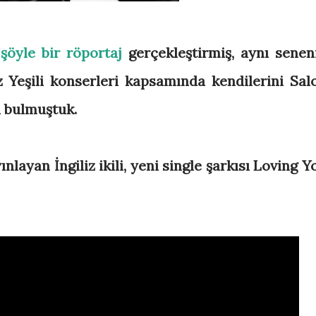
a
şöyle bir röportaj
gerçekleştirmiş, aynı senen
 Yeşili konserleri kapsamında kendilerini Sal
ı bulmuştuk.
nlayan İngiliz ikili, yeni single şarkısı Loving Y