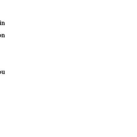
in
on
ou