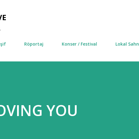
Ana içeriğe atla
VE
.
şif
Röportaj
Konser / Festival
Lokal Sah
LOVING YOU