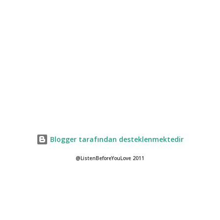
Blogger tarafından desteklenmektedir
@ListenBeforeYouLove 2011