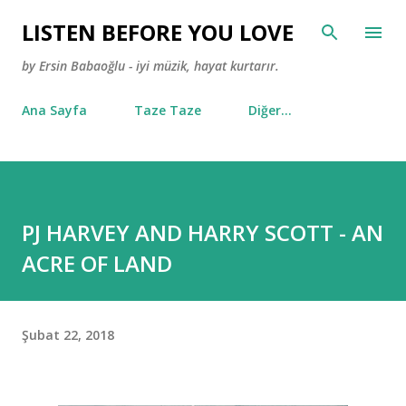
Ana içeriğe atla
LISTEN BEFORE YOU LOVE
by Ersin Babaoğlu - iyi müzik, hayat kurtarır.
Ana Sayfa
Taze Taze
Diğer…
PJ HARVEY AND HARRY SCOTT - AN
ACRE OF LAND
Şubat 22, 2018