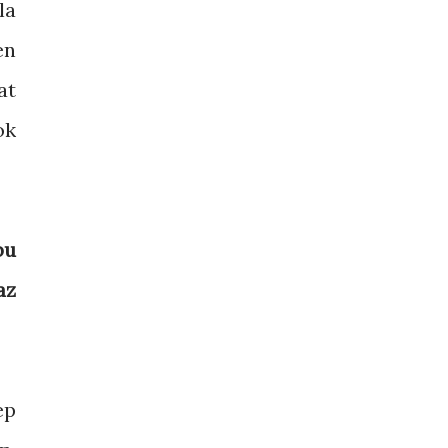
la
en
at
ok
bu
az
ep