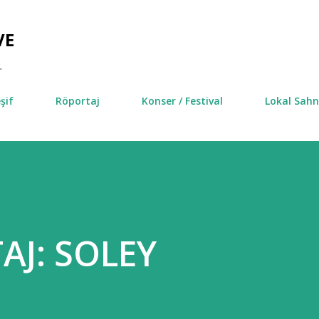
Ana içeriğe atla
VE
.
şif
Röportaj
Konser / Festival
Lokal Sah
AJ: SOLEY