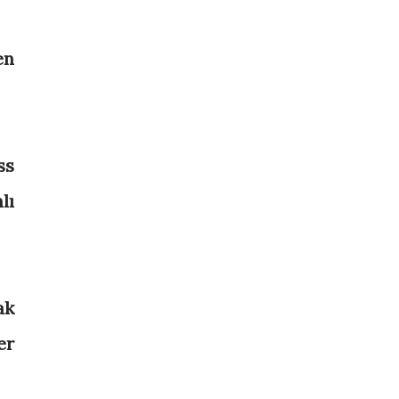
en
ss
lı
ak
er