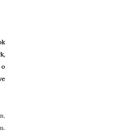
ok
k,
 o
ve
n,
m.