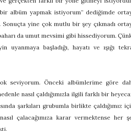
ve gerçekten farklı bir yöne gitmeyi istiyordu
bir albüm yapmak istiyorum” dediğimde orta
. Sonuçta yine çok mutlu bir şey çıkmadı orta
 baharı da umut mevsimi gibi hissediyorum. Çün
yin uyanmaya başladığı, hayatı ve ışığı tekr
çok seviyorum. Önceki albümlerime göre da
nedenle nasıl çaldığımızla ilgili farklı bir heyeca
ında şarkıları grubumla birlikte çaldığımız içi
 nasıl çalacağımıza karar vermektense her ş
ti.