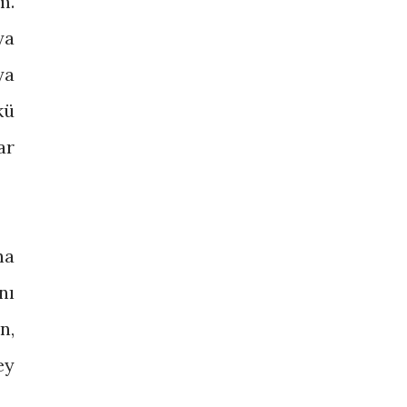
m.
ya
ya
kü
ar
ha
nı
n,
ey