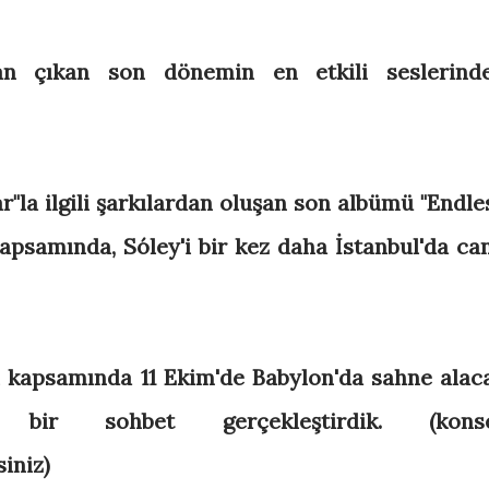
dan çıkan son dönemin en etkili seslerind
r"la ilgili şarkılardan oluşan son albümü "Endle
psamında, Sóley'i bir kez daha İstanbul'da can
ri kapsamında 11 Ekim'de Babylon'da sahne alac
bir sohbet gerçekleştirdik. (kons
siniz)