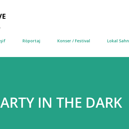
Ana içeriğe atla
VE
.
şif
Röportaj
Konser / Festival
Lokal Sah
ARTY IN THE DARK