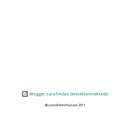
Blogger tarafından desteklenmektedir
@ListenBeforeYouLove 2011