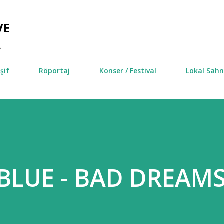
Ana içeriğe atla
VE
.
şif
Röportaj
Konser / Festival
Lokal Sah
BLUE - BAD DREAM