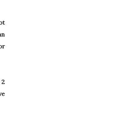
ot
an
or
 2
ve