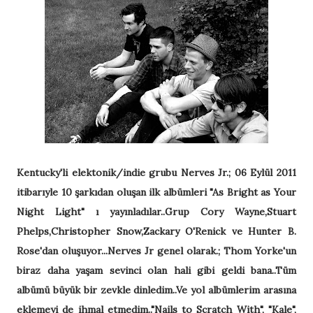
Kentucky'li elektonik/indie grubu Nerves Jr.; 06 Eylül 2011
itibarıyle 10 şarkıdan oluşan ilk albümleri "As Bright as Your
Night Light" ı yayınladılar..Grup Cory Wayne,Stuart
Phelps,Christopher Snow,Zackary O'Renick ve Hunter B.
Rose'dan oluşuyor...Nerves Jr genel olarak.; Thom Yorke'un
biraz daha yaşam sevinci olan hali gibi geldi bana..Tüm
albümü büyük bir zevkle dinledim..Ve yol albümlerim arasına
eklemeyi de ihmal etmedim.."Nails to Scratch With", "Kale",