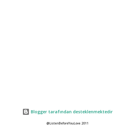
Blogger tarafından desteklenmektedir
@ListenBeforeYouLove 2011