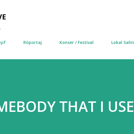
Ana içeriğe atla
VE
.
şif
Röportaj
Konser / Festival
Lokal Sah
MEBODY THAT I US