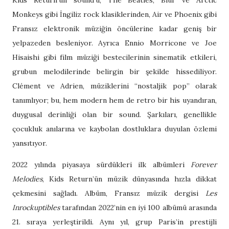
Kids Return’ün sound’u, The Beatles, Blur ve Arctic
Monkeys gibi İngiliz rock klasiklerinden, Air ve Phoenix gibi
Fransız elektronik müziğin öncülerine kadar geniş bir
yelpazeden besleniyor. Ayrıca Ennio Morricone ve Joe
Hisaishi gibi film müziği bestecilerinin sinematik etkileri,
grubun melodilerinde belirgin bir şekilde hissediliyor.
Clément ve Adrien, müziklerini “nostaljik pop” olarak
tanımlıyor; bu, hem modern hem de retro bir his uyandıran,
duygusal derinliği olan bir sound. Şarkıları, genellikle
çocukluk anılarına ve kaybolan dostluklara duyulan özlemi
yansıtıyor.
2022 yılında piyasaya sürdükleri ilk albümleri
Forever
Melodies
, Kids Return’ün müzik dünyasında hızla dikkat
çekmesini sağladı. Albüm, Fransız müzik dergisi
Les
Inrockuptibles
tarafından 2022’nin en iyi 100 albümü arasında
21. sıraya yerleştirildi. Aynı yıl, grup Paris’in prestijli