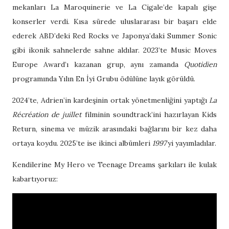
mekanları La Maroquinerie ve La Cigale’de kapalı gişe
konserler verdi. Kısa sürede uluslararası bir başarı elde
ederek ABD’deki Red Rocks ve Japonya’daki Summer Sonic
gibi ikonik sahnelerde sahne aldılar. 2023’te Music Moves
Europe Award’ı kazanan grup, aynı zamanda
Quotidien
programında Yılın En İyi Grubu ödülüne layık görüldü.
2024’te, Adrien’in kardeşinin ortak yönetmenliğini yaptığı
La
Récréation de juillet
filminin soundtrack’ini hazırlayan Kids
Return, sinema ve müzik arasındaki bağlarını bir kez daha
ortaya koydu. 2025’te ise ikinci albümleri
1997
’yi yayımladılar.
Kendilerine My Hero ve Teenage Dreams şarkıları ile kulak
kabartıyoruz: