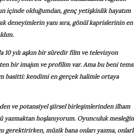
n içinde olduğumdan, genç yetişkinlik hayatım
 deneyimlerin yanı sıra, gönül kaprislerinin en
ldım.
 10 yılı aşkın bir süredir film ve televizyon
ten bir imajım ve profilim var. Ama bu beni temsi
 basitti: kendimi en gerçek halimle ortaya
n ve potansiyel şiirsel birleşimlerinden ilham
sözü yazmaktan hoşlanıyorum. Oyunculuk mesleği
ı gerektirirken, müzik bana onları yazma, onlarl