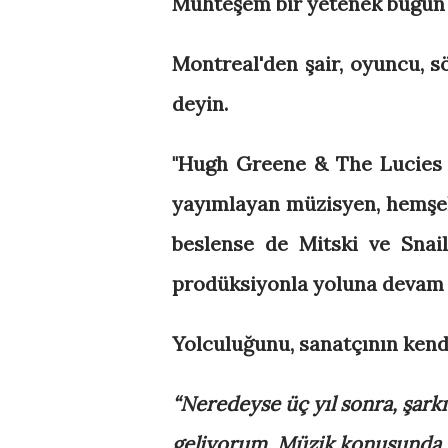
Muhteşem bir yetenek bugün 
Montreal'den şair, oyuncu, s
deyin.
"
Hugh Greene & The Lucies M
yayımlayan müzisyen, hemşeh
beslense de Mitski ve Snai
prodüksiyonla yoluna devam 
Yolculuğunu, sanatçının kend
“Neredeyse üç yıl sonra, şark
geliyorum. Müzik konusunda 