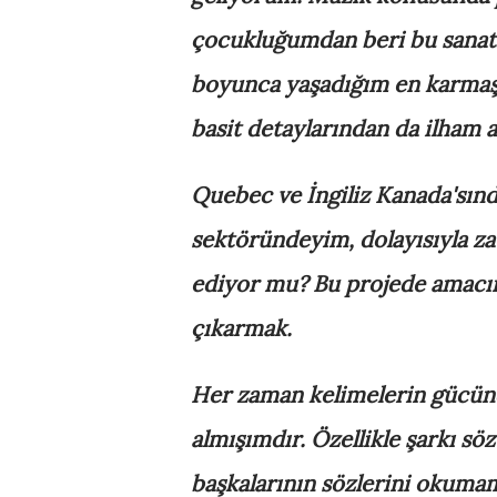
çocukluğumdan beri bu sanatı
boyunca yaşadığım en karmaşık
basit detaylarından da ilham a
Quebec ve İngiliz Kanada'sında
sektöründeyim, dolayısıyla za
ediyor mu? Bu projede amacım
çıkarmak.
Her zaman kelimelerin gücünde
almışımdır. Özellikle şarkı 
başkalarının sözlerini okumam