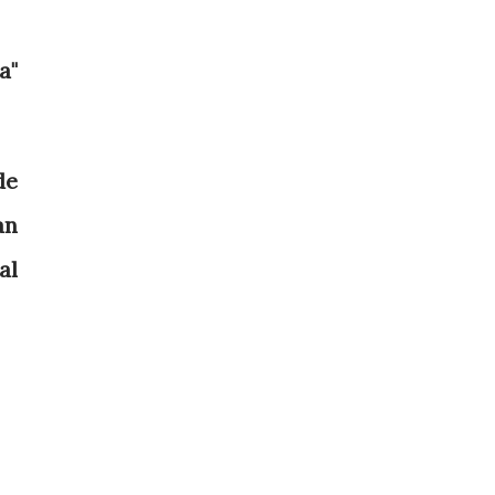
a"
de
an
al