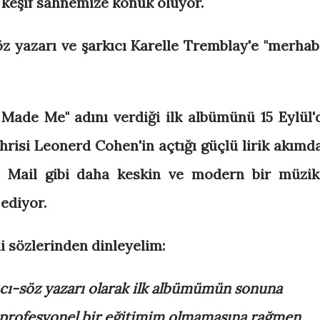
keşif sahnemize konuk oluyor.
öz yazarı ve şarkıcı Karelle Tremblay'e "merhab
ade Me" adını verdiği ilk albümünü 15 Eylül'
risi Leonerd Cohen'in açtığı güçlü lirik akımd
l Mail gibi daha keskin ve modern bir müzik
ediyor.
i sözlerinden dinleyelim:
ıcı-söz yazarı olarak ilk albümümün sonuna
profesyonel bir eğitimim olmamasına rağmen