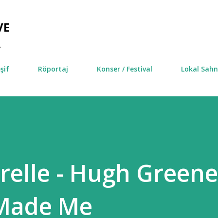
Ana içeriğe atla
VE
.
şif
Röportaj
Konser / Festival
Lokal Sah
elle - Hugh Greene
 Made Me