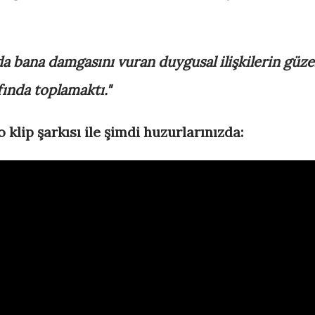
 bana damgasını vuran duygusal ilişkilerin güze
fında toplamaktı."
 klip şarkısı ile şimdi huzurlarınızda: