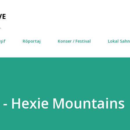
Ana içeriğe atla
VE
.
şif
Röportaj
Konser / Festival
Lokal Sah
k - Hexie Mountains