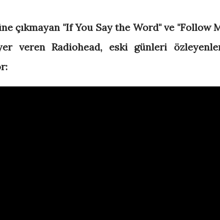
züne çıkmayan
"If You Say the Word" ve "Follow 
yer veren Radiohead, eski günleri özleyenle
r: