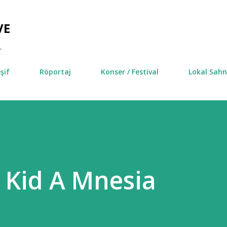
Ana içeriğe atla
VE
.
şif
Röportaj
Konser / Festival
Lokal Sah
 Kid A Mnesia