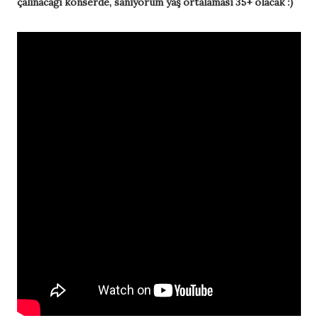
çalınacağı konserde, sanıyorum yaş ortalaması 35+ olacak :)