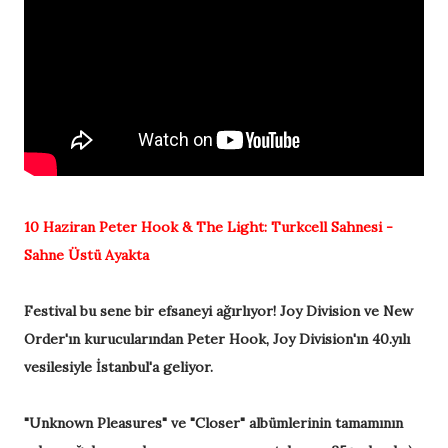
10 Haziran
Peter Hook & The Light:
Turkcell Sahnesi -
Sahne Üstü Ayakta
Festival bu sene bir efsaneyi ağırlıyor! Joy Division ve New
Order'ın kurucularından Peter Hook, Joy Division'ın 40.yılı
vesilesiyle İstanbul'a geliyor.
"Unknown Pleasures" ve "Closer" albümlerinin tamamının