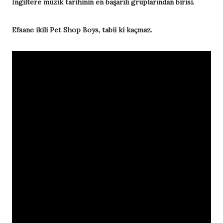
İngiltere müzik tarihinin en başarılı gruplarından birisi.
Efsane ikili Pet Shop Boys, tabii ki kaçmaz.