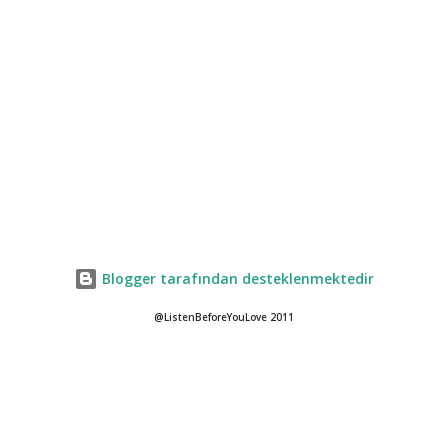
Blogger tarafından desteklenmektedir
@ListenBeforeYouLove 2011