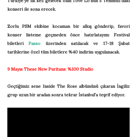
Türkiye'ye ilk kez gelecek olan Tove Lo'nun 5 Temmuz'daki
konseri ile sona erecek.
Zorlu PSM ekibine kocaman bir alkış gönderip, favori
konser listeme geçmeden önce hatırlatayım: Festival
biletleri
Passo
üzerinden satılacak ve 17-18 Şubat
tarihlerine özel tüm biletlere %40 indirim uygulanacak.
9 Mayıs
These New Puritans:
%100 Studio
Geçtiğimiz sene Inside The Rose albümünü çıkaran İngiliz
grup uzun bir aradan sonra tekrar İstanbul'a teşrif ediyor.