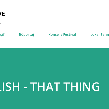
Ana içeriğe atla
VE
.
şif
Röportaj
Konser / Festival
Lokal Sah
ISH - THAT THING