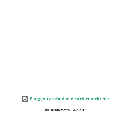
Blogger tarafından desteklenmektedir
@ListenBeforeYouLove 2011