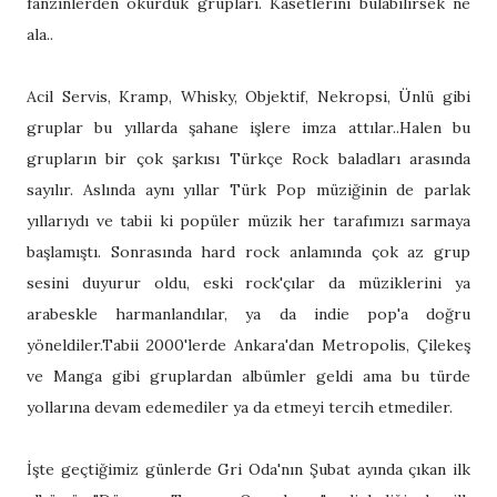
fanzinlerden okurduk grupları. Kasetlerini bulabilirsek ne
ala..
Acil Servis, Kramp, Whisky, Objektif, Nekropsi, Ünlü gibi
gruplar bu yıllarda şahane işlere imza attılar..Halen bu
grupların bir çok şarkısı Türkçe Rock baladları arasında
sayılır. Aslında aynı yıllar Türk Pop müziğinin de parlak
yıllarıydı ve tabii ki popüler müzik her tarafımızı sarmaya
başlamıştı. Sonrasında hard rock anlamında çok az grup
sesini duyurur oldu, eski rock'çılar da müziklerini ya
arabeskle harmanlandılar, ya da indie pop'a doğru
yöneldiler.Tabii 2000'lerde Ankara'dan Metropolis, Çilekeş
ve Manga gibi gruplardan albümler geldi ama bu türde
yollarına devam edemediler ya da etmeyi tercih etmediler.
İşte geçtiğimiz günlerde Gri Oda'nın Şubat ayında çıkan ilk