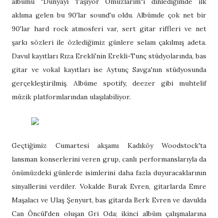
albümü "Dünyayı Taşıyor Omuzlarım"ı dinlediğimde ilk
aklıma gelen bu 90'lar sound'u oldu. Albümde çok net bir
90'lar hard rock atmosferi var, sert gitar riffleri ve net
şarkı sözleri ile özlediğimiz günlere selam çakılmış adeta.
Davul kayıtları Rıza Erekli'nin Erekli-Tunç stüdyolarında, bas
gitar ve vokal kayıtları ise Aytunç Savga'nın stüdyosunda
gerçekleştirilmiş. Albüme spotify, deezer gibi muhtelif
müzik platformlarından ulaşılabiliyor.
Geçtiğimiz Cumartesi akşamı Kadıköy Woodstock'ta
lansman konserlerini veren grup, canlı performanslarıyla da
önümüzdeki günlerde isimlerini daha fazla duyuracaklarının
sinyallerini verdiler. Vokalde Burak Evren, gitarlarda Emre
Maşalacı ve Ulaş Şenyurt, bas gitarda Berk Evren ve davulda
Can Öncül'den oluşan Gri Oda; ikinci albüm çalışmalarına