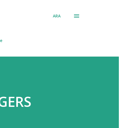
ARA
ne
NGERS