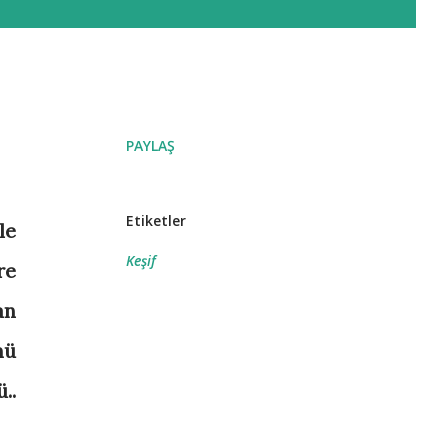
PAYLAŞ
Etiketler
le
Keşif
re
an
mü
..