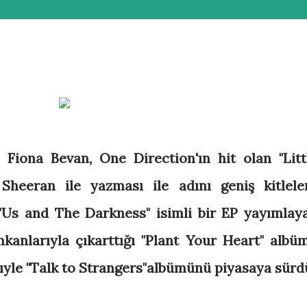
ı Fiona Bevan, One Direction'ın hit olan "Litt
 Sheeran ile yazması ile adını geniş kitlele
"Us and The Darkness" isimli bir EP yayımlay
mkanlarıyla çıkarttığı "Plant Your Heart" albü
ıyle "Talk to Strangers"albümünü piyasaya sürdü