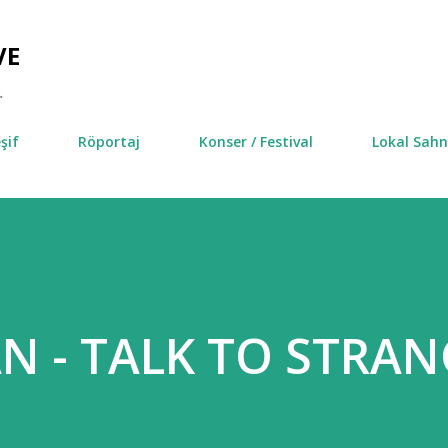
Ana içeriğe atla
VE
.
şif
Röportaj
Konser / Festival
Lokal Sah
N - TALK TO STRA