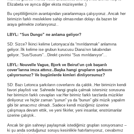
Elizabeta ve ayrıca diğer eksta müzisyenler..)
Bu çeşitliliğimizin avantajından yararlanmaya çalışıyoruz..Ancak her
birimizin farklı mesleklere sahip olmasından dolayı da bazen bir
araya gelmekte zorlanıyoruz..
LBYL: “Sus Dungo” ne anlama geliyor?
SD: Sizce? İkinci kelime Letonyaca’da “mırıldanmak” anlamına
geliyor..İlk kelime ise grubun kurucusu Diana’nın lakabından
geliyor..”Sus/Susurs”…Direkt çevirisi “Sus mırıldanıyor”…
LBYL: Nouvelle Vague, Bjork ve Beirut’un çok başarılı
cover’larına imza attınız..Başka hangi grupların şarksıını
çalıyorsunuz? Ve bugünlerde kimleri dinliyorsunuz?
SD: Bazı Letonca şarkıların coverlarını da çaldık..Her birimizin kendi
favori playlisti var. Sahnede hangi grupla çalmak istersiniz sorusuna
her birimizin farklı cevapları var.Her birimiz farklı tarzlarda müzikler
dinliyoruz ve hiçbir zaman “şunun” ya da “bunun” gibi müzik yapalım
gibi bir amacımız olmadı..Sadece kendi müziğimiz üzerine
çalışmaya devam ettik, ve yeni fikirler, yeni insanlar, enstrümanlar
üzerine çalıştık..
Ancak bir gün sahneyi paylaşmak istediğimiz grupları soruyorsanız –
ki şu anda sorduğunuz soruyu kesinlikle hatırlamıyoruz, cevabımız