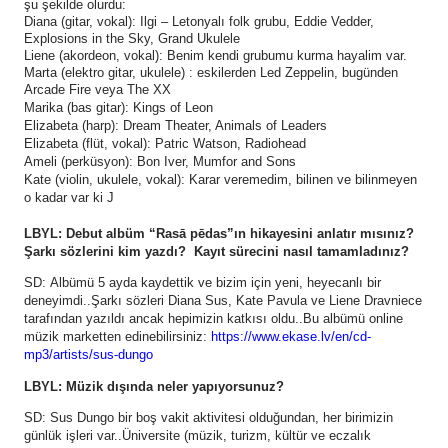
şu şekilde olurdu:
Diana (gitar, vokal): Ilgi – Letonyalı folk grubu, Eddie Vedder,
Explosions in the Sky, Grand Ukulele
Liene (akordeon, vokal): Benim kendi grubumu kurma hayalim var.
Marta (elektro gitar, ukulele) : eskilerden Led Zeppelin, bugünden
Arcade Fire veya The XX
Marika (bas gitar): Kings of Leon
Elizabeta (harp): Dream Theater, Animals of Leaders
Elizabeta (flüt, vokal): Patric Watson, Radiohead
Ameli (perküsyon): Bon Iver, Mumfor and Sons
Kate (violin, ukulele, vokal): Karar veremedim, bilinen ve bilinmeyen
o kadar var ki J
LBYL: Debut albüm “Rasā pēdas”ın hikayesini anlatır mısınız?
Şarkı sözlerini kim yazdı? Kayıt sürecini nasıl tamamladınız?
SD: Albümü 5 ayda kaydettik ve bizim için yeni, heyecanlı bir
deneyimdi..Şarkı sözleri Diana Sus, Kate Pavula ve Liene Dravniece
tarafından yazıldı ancak hepimizin katkısı oldu..Bu albümü online
müzik marketten edinebilirsiniz:
https://www.ekase.lv/en/cd-
mp3/artists/sus-dungo
LBYL: Müzik dışında neler yapıyorsunuz?
SD: Sus Dungo bir boş vakit aktivitesi olduğundan, her birimizin
günlük işleri var..Üniversite (müzik, turizm, kültür ve eczalık