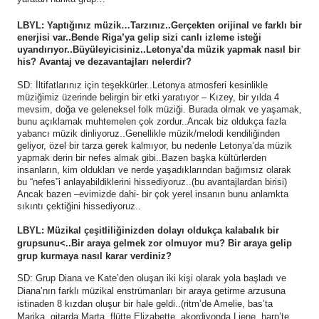
LBYL: Yaptığınız müzik…Tarzınız..Gerçekten orijinal ve farklı bir
enerjisi var..Bende Riga’ya gelip sizi canlı izleme isteği
uyandırıyor..Büyüleyicisiniz..Letonya’da müzik yapmak nasıl bir
his? Avantaj ve dezavantajları nelerdir?
SD: İltifatlarınız için teşekkürler..Letonya atmosferi kesinlikle
müziğimiz üzerinde belirgin bir etki yaratıyor – Kızey, bir yılda 4
mevsim, doğa ve geleneksel folk müziği. Burada olmak ve yaşamak,
bunu açıklamak muhtemelen çok zordur..Ancak biz oldukça fazla
yabancı müzik dinliyoruz..Genellikle müzik/melodi kendiliğinden
geliyor, özel bir tarza gerek kalmıyor, bu nedenle Letonya’da müzik
yapmak derin bir nefes almak gibi..Bazen başka kültürlerden
insanların, kim oldukları ve nerde yaşadıklarından bağımsız olarak
bu “nefes”i anlayabildiklerini hissediyoruz..(bu avantajlardan birisi)
Ancak bazen –evimizde dahi- bir çok yerel insanın bunu anlamkta
sıkıntı çektiğini hissediyoruz..
LBYL: Müzikal çeşitliliğinizden dolayı oldukça kalabalık bir
grupsunu<..Bir araya gelmek zor olmuyor mu? Bir araya gelip
grup kurmaya nasıl karar verdiniz?
SD: Grup Diana ve Kate’den oluşan iki kişi olarak yola başladı ve
Diana’nın farklı müzikal enstrümanları bir araya getirme arzusuna
istinaden 8 kızdan oluşur bir hale geldi..(ritm’de Amelie, bas’ta
Marika, gitarda Marta, flütte Elizabette, akordiyonda Liene, harp’te