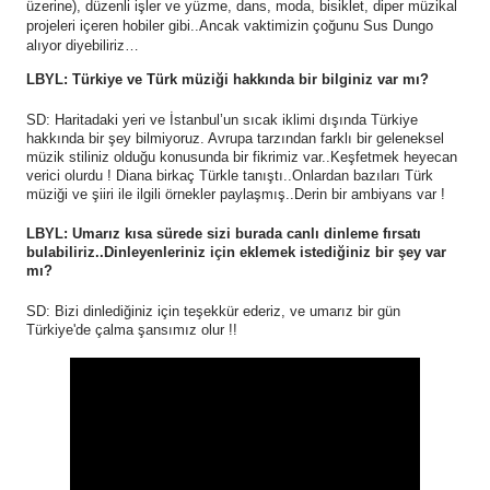
üzerine), düzenli işler ve yüzme, dans, moda, bisiklet, diper müzikal
projeleri içeren hobiler gibi..Ancak vaktimizin çoğunu Sus Dungo
alıyor diyebiliriz…
LBYL: Türkiye ve Türk müziği hakkında bir bilginiz var mı?
SD: Haritadaki yeri ve İstanbul’un sıcak iklimi dışında Türkiye
hakkında bir şey bilmiyoruz. Avrupa tarzından farklı bir geleneksel
müzik stiliniz olduğu konusunda bir fikrimiz var..Keşfetmek heyecan
verici olurdu ! Diana birkaç Türkle tanıştı..Onlardan bazıları Türk
müziği ve şiiri ile ilgili örnekler paylaşmış..Derin bir ambiyans var !
LBYL: Umarız kısa sürede sizi burada canlı dinleme fırsatı
bulabiliriz..Dinleyenleriniz için eklemek istediğiniz bir şey var
mı?
SD: Bizi dinlediğiniz için teşekkür ederiz, ve umarız bir gün
Türkiye'de çalma şansımız olur !!