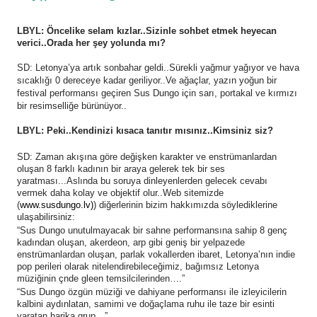
LBYL: Öncelike selam kızlar..Sizinle sohbet etmek heyecan
verici..Orada her şey yolunda mı?
SD: Letonya’ya artık sonbahar geldi..Sürekli yağmur yağıyor ve hava
sıcaklığı 0 dereceye kadar geriliyor..Ve ağaçlar, yazın yoğun bir
festival performansı geçiren Sus Dungo için sarı, portakal ve kırmızı
bir resimselliğe bürünüyor..
LBYL: Peki..Kendinizi kısaca tanıtır mısınız..Kimsiniz siz?
SD: Zaman akışına göre değişken karakter ve enstrümanlardan
oluşan 8 farklı kadının bir araya gelerek tek bir ses
yaratması...Aslında bu soruya dinleyenlerden gelecek cevabı
vermek daha kolay ve objektif olur..Web sitemizde
(
www.susdungo.lv)
) diğerlerinin bizim hakkımızda söylediklerine
ulaşabilirsiniz:
“Sus Dungo unutulmayacak bir sahne performansına sahip 8 genç
kadından oluşan, akerdeon, arp gibi geniş bir yelpazede
enstrümanlardan oluşan, parlak vokallerden ibaret, Letonya’nın indie
pop perileri olarak nitelendirebileceğimiz, bağımsız Letonya
müziğinin çnde gleen temsilcilerinden….”
“Sus Dungo özgün müziği ve dahiyane performansı ile izleyicilerin
kalbini aydınlatan, samimi ve doğaçlama ruhu ile taze bir esinti
yaratan harika grup…”