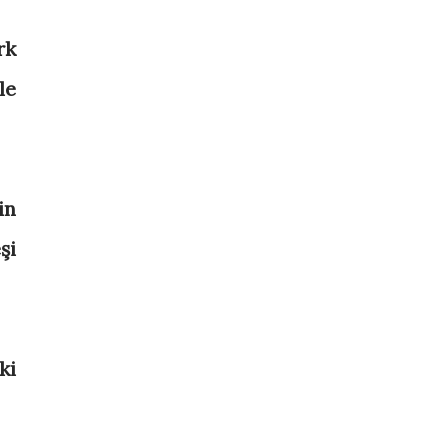
rk
le
in
şi
ki