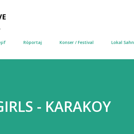
Ana içeriğe atla
VE
.
şif
Röportaj
Konser / Festival
Lokal Sah
GIRLS - KARAKOY