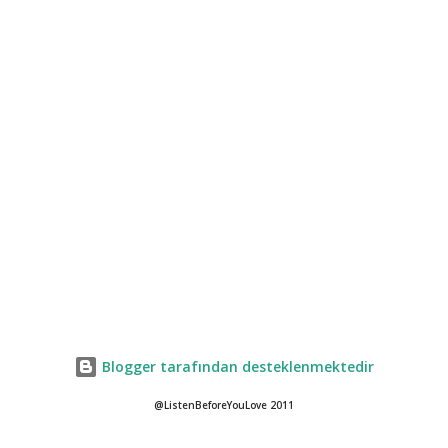
Blogger tarafından desteklenmektedir
@ListenBeforeYouLove 2011