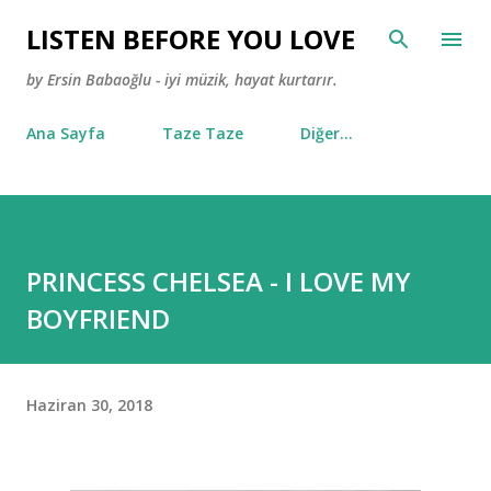
Ana içeriğe atla
LISTEN BEFORE YOU LOVE
by Ersin Babaoğlu - iyi müzik, hayat kurtarır.
Ana Sayfa
Taze Taze
Diğer…
PRINCESS CHELSEA - I LOVE MY
BOYFRIEND
Haziran 30, 2018