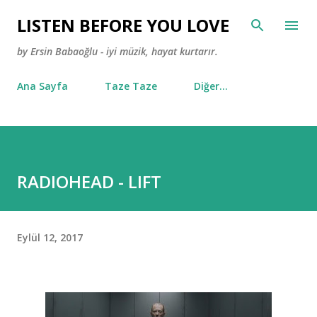
Ana içeriğe atla
LISTEN BEFORE YOU LOVE
by Ersin Babaoğlu - iyi müzik, hayat kurtarır.
Ana Sayfa
Taze Taze
Diğer…
RADIOHEAD - LIFT
Eylül 12, 2017