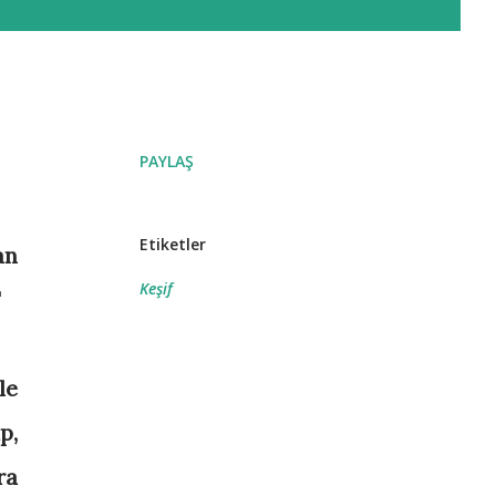
PAYLAŞ
Etiketler
an
Keşif
"
le
p,
ra