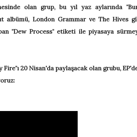
nesinde olan grup, bu yıl yaz aylarında "Bu
but albümü, London Grammar ve The Hives gi
pan "Dew Process" etiketi ile piyasaya sürme
y Fire"ı 20 Nisan'da paylaşacak olan grubu, EP'd
yoruz: