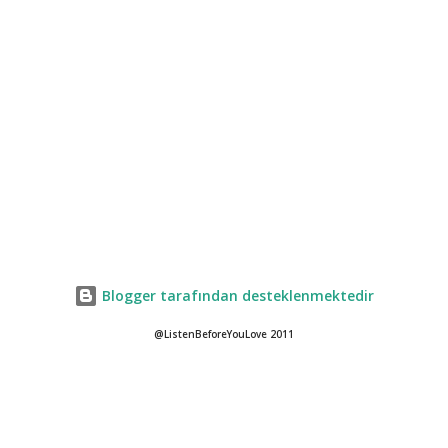
Blogger tarafından desteklenmektedir
@ListenBeforeYouLove 2011