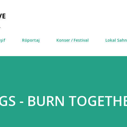
Ana içeriğe atla
VE
.
şif
Röportaj
Konser / Festival
Lokal Sah
GS - BURN TOGETH