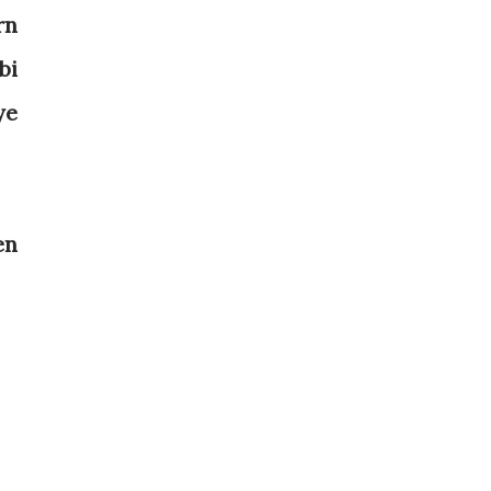
rn
bi
ye
en