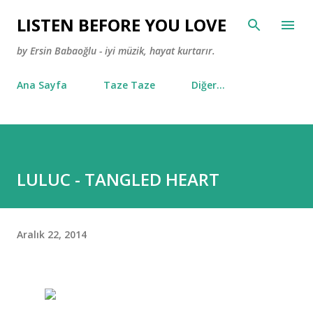
Ana içeriğe atla
LISTEN BEFORE YOU LOVE
by Ersin Babaoğlu - iyi müzik, hayat kurtarır.
Ana Sayfa
Taze Taze
Diğer…
LULUC - TANGLED HEART
Aralık 22, 2014