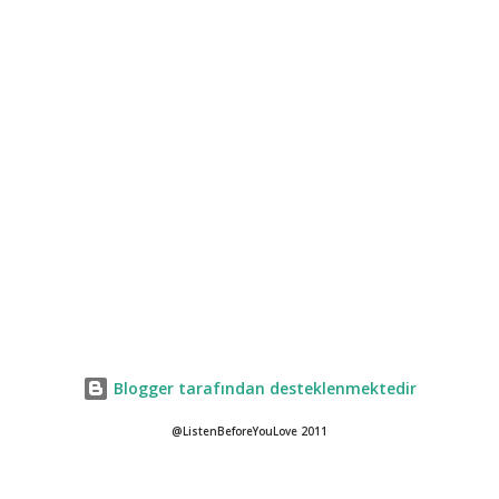
Blogger tarafından desteklenmektedir
@ListenBeforeYouLove 2011