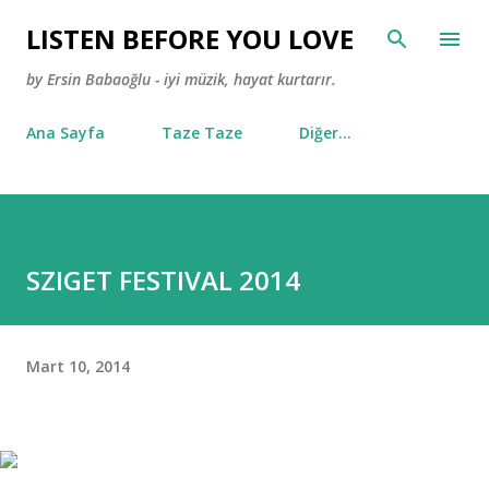
Ana içeriğe atla
LISTEN BEFORE YOU LOVE
by Ersin Babaoğlu - iyi müzik, hayat kurtarır.
Ana Sayfa
Taze Taze
Diğer…
SZIGET FESTIVAL 2014
Mart 10, 2014