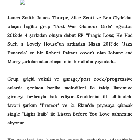
James Smith, James Thorpe, Alice Scott ve Ben Clyde'dan
oluşan İngiliz grup "Post War Glamour Girls" Ağustos
2012'de 4 şarkıdan oluşan debut EP "Tragic Loss; He Had
Such a Lovely House"un ardından Nisan 2013'de "Jazz
Funerals" ve bir Robert Palmer cover'ı olan Johnny and
Marry şarkılarından oluşan mini bir albüm yayımladı...
Grup, güçlü vokali ve garage/post rock/progressive
sularda gezinen harika melodileri ile takip listemize
girmeyi fazlasıyla hak ediyor...Kendilerini ilk albümdeki
favori şarkım "Tremor" ve 21 Ekim'de piyasaya çıkacak
single "Light Bulb" ile Listen Before You Love sahnesine
alıyoruz...