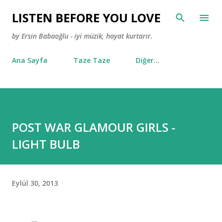
Ana içeriğe atla
LISTEN BEFORE YOU LOVE
by Ersin Babaoğlu - iyi müzik, hayat kurtarır.
Ana Sayfa
Taze Taze
Diğer…
POST WAR GLAMOUR GIRLS -
LIGHT BULB
Eylül 30, 2013