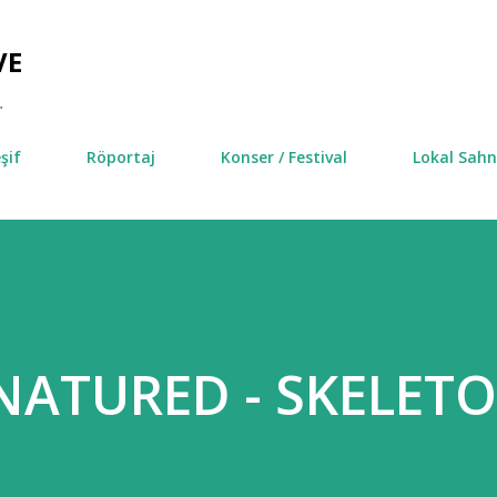
Ana içeriğe atla
VE
.
şif
Röportaj
Konser / Festival
Lokal Sah
NATURED - SKELET