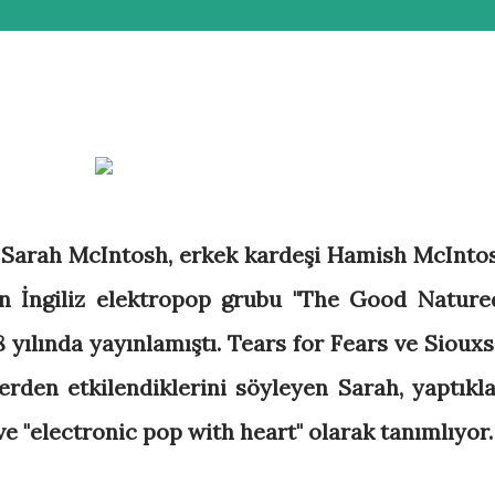
 Sarah McIntosh, erkek kardeşi Hamish McInto
n İngiliz elektropop grubu "The Good Natured
8 yılında yayınlamıştı. Tears for Fears ve Siouxs
rden etkilendiklerini söyleyen Sarah, yaptıkla
ve "electronic pop with heart" olarak tanımlıyor.