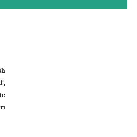
sh
",
ie
rı